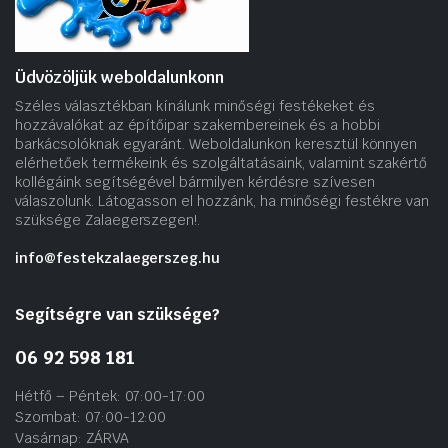
Üdvözöljük weboldalunkonn
Széles választékban kínálunk minőségi festékeket és
hozzávalókat az építőipar szakembereinek és a hobbi
barkácsolóknak egyaránt. Weboldalunkon keresztül könnyen
elérhetőek termékeink és szolgáltatásaink, valamint szakértő
kollégáink segítségével bármilyen kérdésre szívesen
válaszolunk. Látogasson el hozzánk, ha minőségi festékre van
szüksége Zalaegerszegen!.
info@festekzalaegerszeg.hu
Segítségre van szüksége?
06 92 598 181
Hétfő – Péntek: 07:00-17:00
Szombat: 07:00-12:00
Vasárnap: ZÁRVA