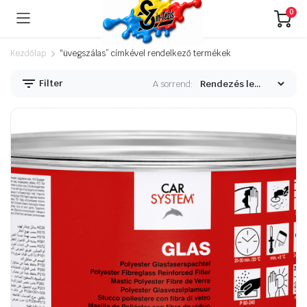
0
Kezdőlap
“üvegszálas” címkével rendelkező termékek
Filter
A sorrend: