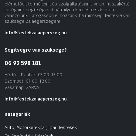
elérhetőek termékeink és szolgáltatásaink, valamint szakértő
kollégáink segítségével bármilyen kérdésre szívesen
válaszolunk. Látogasson el hozzánk, ha minőségi festékre van
szüksége Zalaegerszegen!.
info@festekzalaegerszeg.hu
Segítségre van szüksége?
06 92 598 181
Hétfő – Péntek: 07:00-17:00
Szombat: 07:00-12:00
Vasárnap: ZÁRVA
info@festekzalaegerszeg.hu
Kategóriák
Autó, Motorkerékpár, Ipari festékek
Fa-fémfestés, falazúrok