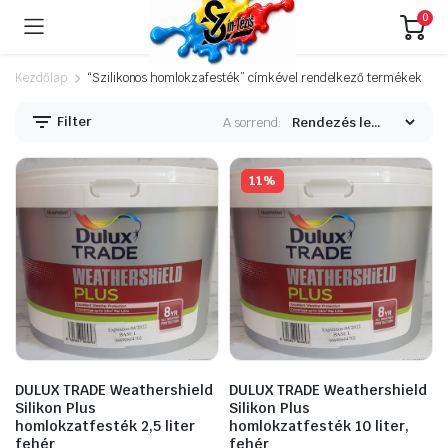
0
Kezdőlap
“Szilikonos homlokzafesték” címkével rendelkező termékek
Filter
A sorrend:
11%
DULUX TRADE Weathershield
DULUX TRADE Weathershield
Silikon Plus
Silikon Plus
homlokzatfesték 2,5 liter
homlokzatfesték 10 liter,
fehér
fehér