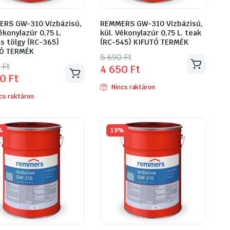
RS GW-310 Vízbázisú,
REMMERS GW-310 Vízbázisú,
ékonylazúr 0,75 L.
kül. Vékonylazúr 0,75 L. teak
os tölgy (RC-365)
(RC-545) KIFUTÓ TERMÉK
Ó TERMÉK
Original
Current
5 690
Ft
inal
ent
0
Ft
4 650
Ft
price
price
50
Ft
e
e
was:
is:
Nincs raktáron
5
4
cs raktáron
690 Ft.
650 Ft.
Ft.
Ft.
%
19%