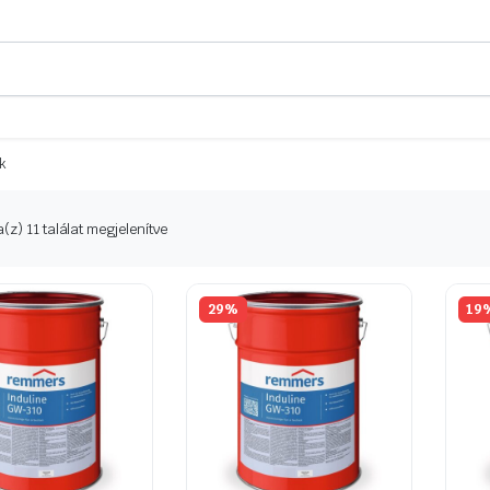
ek
Sorted
(z) 11 találat megjelenítve
by
latest
29%
19