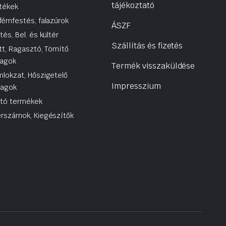
tájékoztató
tékek
fémfestés, falazúrok
ÁSZF
tés, Bel. és kültér
Szállítás és fizetés
tt, Ragasztó, Tömítő
agok
Termék visszaküldése
lokzat, Hőszigetelő
Impresszium
yagok
utó termékek
rszámok, Kiegészítők