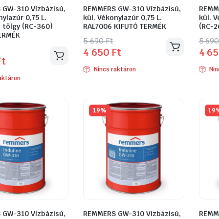
GW-310 Vízbázisú,
REMMERS GW-310 Vízbázisú,
REMME
nylazúr 0,75 L.
kül. Vékonylazúr 0,75 L.
kül. V
 tölgy (RC-360)
RAL7006 KIFUTÓ TERMÉK
(RC-2
ERMÉK
Original
Current
Orig
Curr
5 690
Ft
5 69
l
t
4 650
Ft
4 6
price
price
pric
pric
Ft
was:
is:
was:
is:
Nincs raktáron
Nin
5
4
5
4
aktáron
690 Ft.
650 Ft.
690 
650 
19%
19
GW-310 Vízbázisú,
REMMERS GW-310 Vízbázisú,
REMME