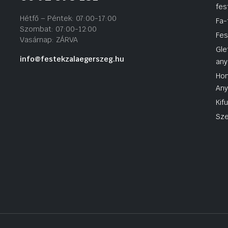
fes
Hétfő – Péntek: 07:00-17:00
Fa-
Szombat: 07:00-12:00
Fes
Vasárnap: ZÁRVA
Gle
info@festekzalaegerszeg.hu
any
Hom
An
Kif
Sze