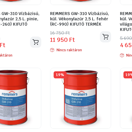
GW-310 Vízbázisú,
REMMERS GW-310 Vízbázisú,
REMME
ylazúr 2,5 L. pinie,
kül. Vékonylazúr 2,5 L. fehér
kül. V
C-260) KIFUTÓ
(RC-990) KIFUTÓ TERMÉK
világ
KIFUT
Original
Current
16 750
Ft
l
t
Orig
Curr
t
5 69
11 950
Ft
price
price
Ft
4 6
pric
pric
was:
is:
Nincs raktáron
was:
is:
16
11
aktáron
Nin
5
4
750 Ft.
950 Ft.
690 
650 
19%
19