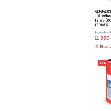
REMMERS 
kül. Vékon
fenyő (R
TERMÉK
Origina
Curren
16 750
F
11 950
price
price
was:
is:
Nincs r
16
11
750 Ft.
950 Ft.
19%