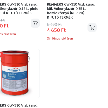
RS GW-310 Vízbázisú,
REMMERS GW-310 Vízbázisú,
ékonylazúr 0,75 L. pinie
kül. Vékonylazúr 0,75 L.
60) KIFUTÓ TERMÉK
hemlokfenyő (RC-120)
KIFUTÓ TERMÉK
inal
ent
0
Ft
Original
Current
5 690
Ft
50
Ft
e
e
4 650
Ft
price
price
cs raktáron
was:
is:
Nincs raktáron
5
4
Ft.
Ft.
690 Ft.
650 Ft.
%
RS GW-310 Vízbázisú,