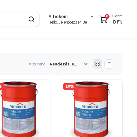
0 elem
A fiókom
0
0
Ft
Hello, Jelentkezzen Be
A sorrend:
%
19%