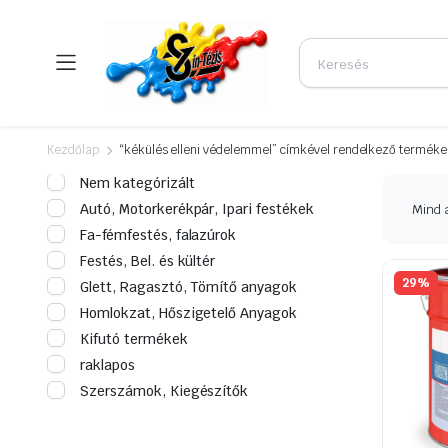
Kezdőlap
“kékülés elleni védelemmel” címkével rendelkező termék
Nem kategórizált
Autó, Motorkerékpár, Ipari festékek
Mind a
Fa-fémfestés, falazúrok
Festés, Bel. és kültér
29%
Glett, Ragasztó, Tömítő anyagok
Homlokzat, Hőszigetelő Anyagok
Kifutó termékek
raklapos
Szerszámok, Kiegészítők