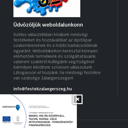
Üdvözöljük weboldalunkonn
Széles választékban kínálunk minőségi
festékeket és hozzávalókat az építőipar
szakembereinek és a hobbi barkácsolóknak
egyaránt. Weboldalunkon keresztül könnyen
elérhetőek termékeink és szolgáltatásaink,
valamint szakértő kollégáink segítségével
bármilyen kérdésre szívesen válaszolunk.
Látogasson el hozzánk, ha minőségi festékre
van szüksége Zalaegerszegen!.
info@festekzalaegerszeg.hu