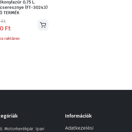
ékonylazúr 0,75 L.
cseresznye (FT-30243)
Ó TERMÉK
inal
ent
0
Ft
50
Ft
e
e
cs raktáron
Ft.
Ft.
tegóriák
Információk
Adatkezelési
ó, Motorkerékpár, Ipari