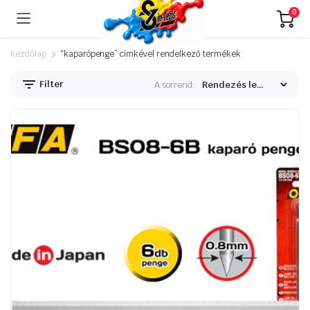
0
Kezdőlap
“kaparópenge” címkével rendelkező termékek
Filter
A sorrend: