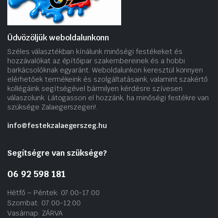
Üdvözöljük weboldalunkonn
Széles választékban kínálunk minőségi festékeket és
hozzávalókat az építőipar szakembereinek és a hobbi
barkácsolóknak egyaránt. Weboldalunkon keresztül könnyen
elérhetőek termékeink és szolgáltatásaink, valamint szakértő
kollégáink segítségével bármilyen kérdésre szívesen
válaszolunk. Látogasson el hozzánk, ha minőségi festékre van
szüksége Zalaegerszegen!.
info@festekzalaegerszeg.hu
Segítségre van szüksége?
06 92 598 181
Hétfő – Péntek: 07:00-17:00
Szombat: 07:00-12:00
Vasárnap: ZÁRVA