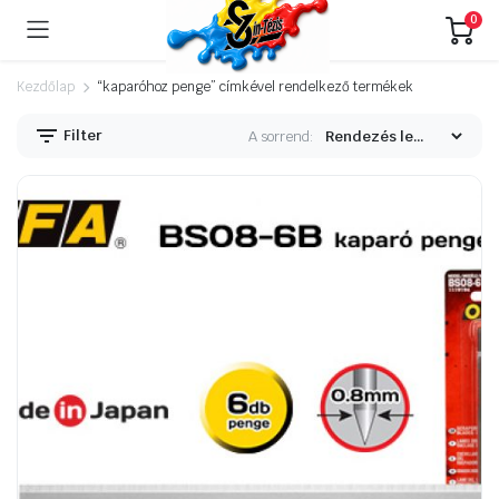
0
Kezdőlap
“kaparóhoz penge” címkével rendelkező termékek
Filter
A sorrend: