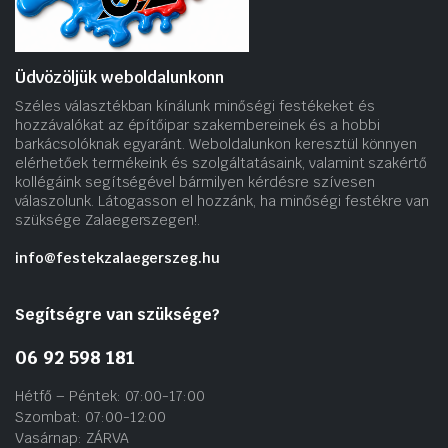
Üdvözöljük weboldalunkonn
Széles választékban kínálunk minőségi festékeket és
hozzávalókat az építőipar szakembereinek és a hobbi
barkácsolóknak egyaránt. Weboldalunkon keresztül könnyen
elérhetőek termékeink és szolgáltatásaink, valamint szakértő
kollégáink segítségével bármilyen kérdésre szívesen
válaszolunk. Látogasson el hozzánk, ha minőségi festékre van
szüksége Zalaegerszegen!.
info@festekzalaegerszeg.hu
Segítségre van szüksége?
06 92 598 181
Hétfő – Péntek: 07:00-17:00
Szombat: 07:00-12:00
Vasárnap: ZÁRVA