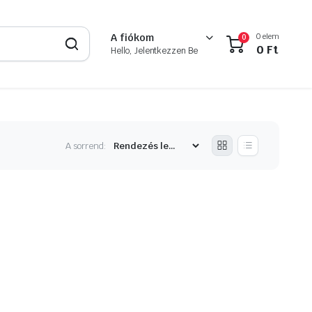
0 elem
A fiókom
0
0
Ft
Hello, Jelentkezzen Be
A sorrend: