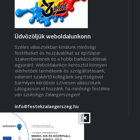
Üdvözöljük weboldalunkonn
Széles választékban kínálunk minőségi
festékeket és hozzávalókat az építőipar
szakembereinek és a hobbi barkácsolóknak
egyaránt. Weboldalunkon keresztül könnyen
elérhetőek termékeink és szolgáltatásaink,
valamint szakértő kollégáink segítségével
bármilyen kérdésre szívesen válaszolunk.
Látogasson el hozzánk, ha minőségi festékre
van szüksége Zalaegerszegen!.
info@festekzalaegerszeg.hu