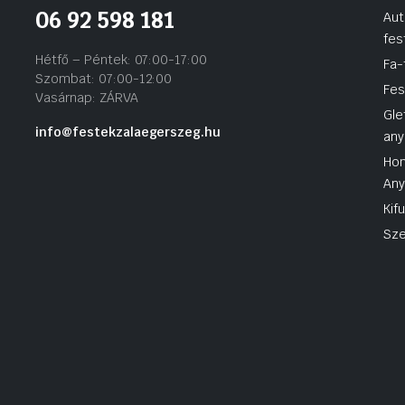
06 92 598 181
Aut
fes
Hétfő – Péntek: 07:00-17:00
Fa-
Szombat: 07:00-12:00
Fes
Vasárnap: ZÁRVA
Gle
info@festekzalaegerszeg.hu
any
Hom
An
Kif
Sze