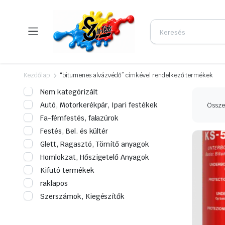
Kezdőlap
“bitumenes alvázvédő” címkével rendelkező termékek
Nem kategórizált
Autó, Motorkerékpár, Ipari festékek
Összes
Fa-fémfestés, falazúrok
Festés, Bel. és kültér
Glett, Ragasztó, Tömítő anyagok
Homlokzat, Hőszigetelő Anyagok
Kifutó termékek
raklapos
Szerszámok, Kiegészítők