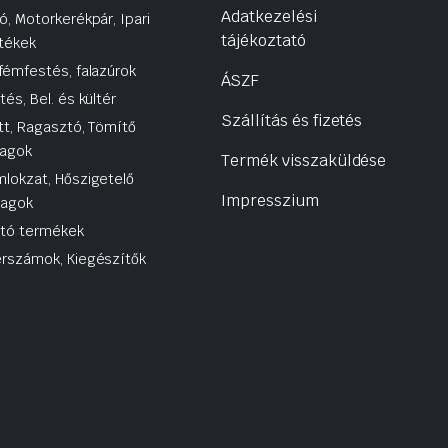
Adatkezelési
ó, Motorkerékpár, Ipari
tájékoztató
tékek
fémfestés, falazúrok
ÁSZF
tés, Bel. és kültér
Szállítás és fizetés
tt, Ragasztó, Tömítő
agok
Termék visszaküldése
lokzat, Hőszigetelő
Impresszium
yagok
utó termékek
rszámok, Kiegészítők