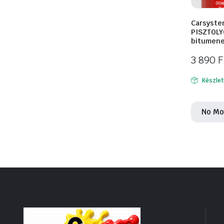
Carsyste
PISZTOLY
bitumene
3 890
F
Készle
No Mo