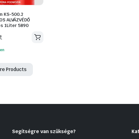
m KS-500.2
OS ALVÁZVÉDŐ
s 1Liter 5890
t
ten
re Products
Segítségre van szüksége?
Ka