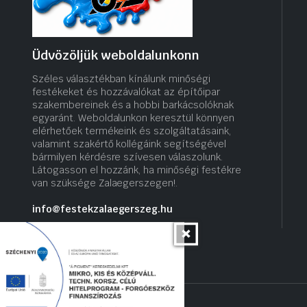
Üdvözöljük weboldalunkonn
Széles választékban kínálunk minőségi
festékeket és hozzávalókat az építőipar
szakembereinek és a hobbi barkácsolóknak
egyaránt. Weboldalunkon keresztül könnyen
elérhetőek termékeink és szolgáltatásaink,
valamint szakértő kollégáink segítségével
bármilyen kérdésre szívesen válaszolunk.
Látogasson el hozzánk, ha minőségi festékre
van szüksége Zalaegerszegen!.
info@festekzalaegerszeg.hu