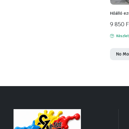
Hőálló ez
9 850
F
Készle
No Mo