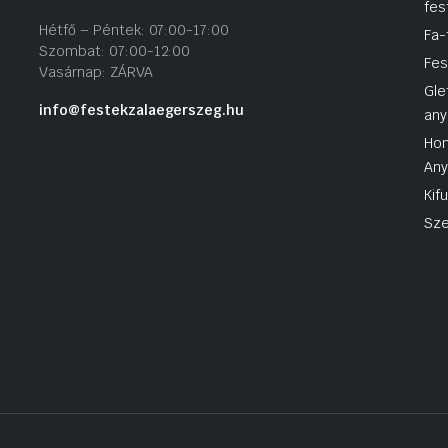
fes
Hétfő – Péntek: 07:00-17:00
Fa-
Szombat: 07:00-12:00
Fes
Vasárnap: ZÁRVA
Gle
info@festekzalaegerszeg.hu
any
Hom
An
Kif
Sze