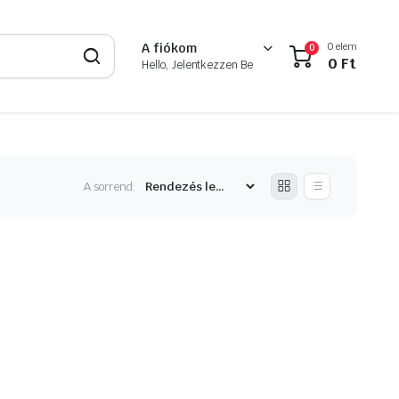
0 elem
A fiókom
0
0
Ft
Hello, Jelentkezzen Be
A sorrend: