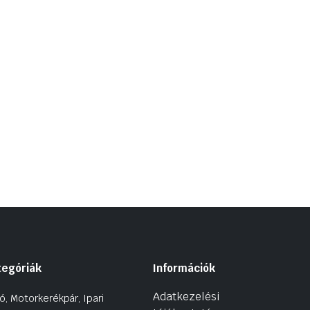
tegóriák
Információk
Adatkezelési
ó, Motorkerékpár, Ipari