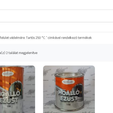
émfelület védelmére. Tartós 250 °C.” címkével rendelkező termékek
Sorted
(z) 2 találat megjelenítve
by
latest