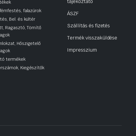
tájékoztató
tékek
fémfestés, falazúrok
ÁSZF
tés, Bel. és kültér
Szállítás és fizetés
tt, Ragasztó, Tömítő
agok
Termék visszaküldése
lokzat, Hőszigetelő
Impresszium
yagok
utó termékek
rszámok, Kiegészítők