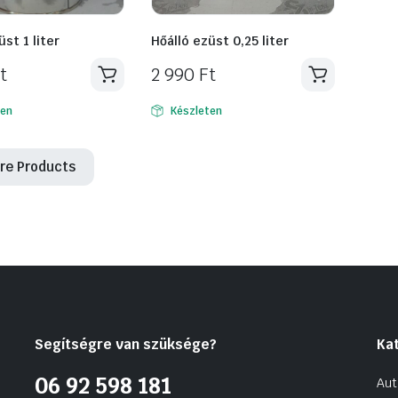
üst 1 liter
Hőálló ezüst 0,25 liter
t
2 990
Ft
ten
Készleten
re Products
Segítségre van szüksége?
Ka
06 92 598 181
Aut