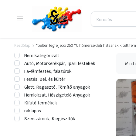
Kezdőlap
“beltéri legfeljebb 250 °C hőmérsékleti hatásnak kitett f
Nem kategórizált
Autó, Motorkerékpár, Ipari festékek
Mind a
Fa-fémfestés, falazúrok
Festés, Bel. és kültér
Glett, Ragasztó, Tömítő anyagok
Homlokzat, Hőszigetelő Anyagok
Kifutó termékek
raklapos
Szerszámok, Kiegészítők