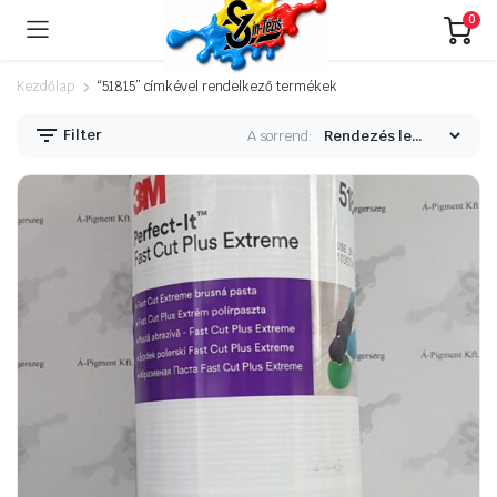
0
Kezdőlap
“51815” címkével rendelkező termékek
Filter
A sorrend: