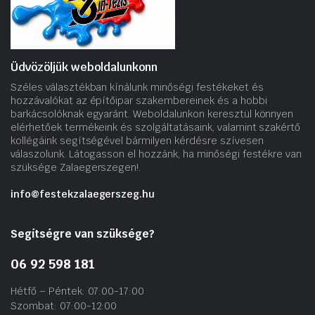
Üdvözöljük weboldalunkonn
Széles választékban kínálunk minőségi festékeket és
hozzávalókat az építőipar szakembereinek és a hobbi
barkácsolóknak egyaránt. Weboldalunkon keresztül könnyen
elérhetőek termékeink és szolgáltatásaink, valamint szakértő
kollégáink segítségével bármilyen kérdésre szívesen
válaszolunk. Látogasson el hozzánk, ha minőségi festékre van
szüksége Zalaegerszegen!.
info@festekzalaegerszeg.hu
Segítségre van szüksége?
06 92 598 181
Hétfő – Péntek: 07:00-17:00
Szombat: 07:00-12:00