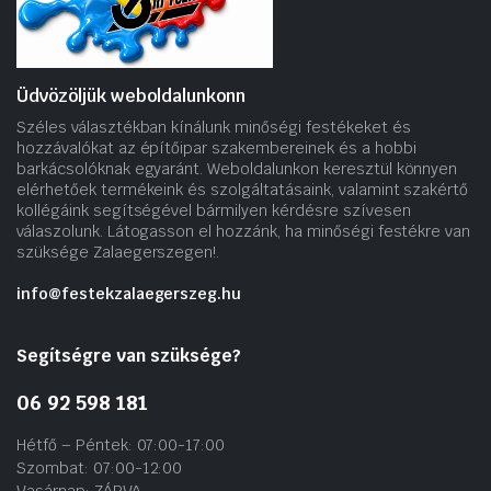
Üdvözöljük weboldalunkonn
Széles választékban kínálunk minőségi festékeket és
hozzávalókat az építőipar szakembereinek és a hobbi
barkácsolóknak egyaránt. Weboldalunkon keresztül könnyen
elérhetőek termékeink és szolgáltatásaink, valamint szakértő
kollégáink segítségével bármilyen kérdésre szívesen
válaszolunk. Látogasson el hozzánk, ha minőségi festékre van
szüksége Zalaegerszegen!.
info@festekzalaegerszeg.hu
Segítségre van szüksége?
06 92 598 181
Hétfő – Péntek: 07:00-17:00
Szombat: 07:00-12:00
Vasárnap: ZÁRVA