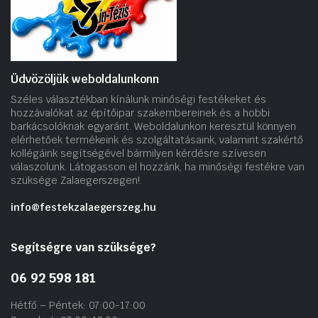
Üdvözöljük weboldalunkonn
Széles választékban kínálunk minőségi festékeket és
hozzávalókat az építőipar szakembereinek és a hobbi
barkácsolóknak egyaránt. Weboldalunkon keresztül könnyen
elérhetőek termékeink és szolgáltatásaink, valamint szakértő
kollégáink segítségével bármilyen kérdésre szívesen
válaszolunk. Látogasson el hozzánk, ha minőségi festékre van
szüksége Zalaegerszegen!.
info@festekzalaegerszeg.hu
Segítségre van szüksége?
06 92 598 181
Hétfő – Péntek: 07:00-17:00