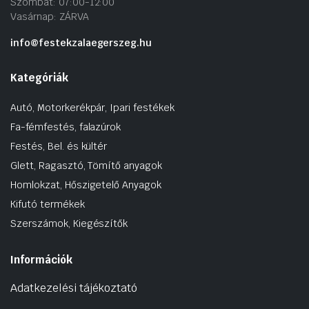
Szombat: 07:00-12:00
Vasárnap: ZÁRVA
info@festekzalaegerszeg.hu
Kategóriák
Autó, Motorkerékpár, Ipari festékek
Fa-fémfestés, falazúrok
Festés, Bel. és kültér
Glett, Ragasztó, Tömítő anyagok
Homlokzat, Hőszigetelő Anyagok
Kifutó termékek
Szerszámok, Kiegészítők
Információk
Adatkezelési tájékoztató