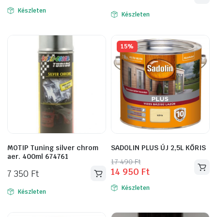
was:
is:
Készleten
Készleten
1
1
890 Ft.
590 Ft.
15%
MOTIP Tuning silver chrom
SADOLIN PLUS ÚJ 2,5L KŐRIS
aer. 400ml 674761
Original
Current
17 490
Ft
14 950
Ft
price
price
7 350
Ft
was:
is:
Készleten
Készleten
17
14
490 Ft.
950 Ft.