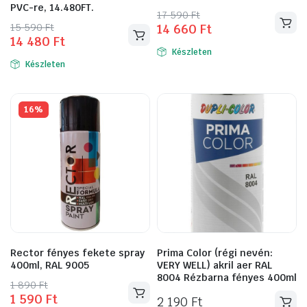
PVC-re, 14.480FT.
Original
Current
17 590
Ft
Original
Current
15 590
Ft
14 660
Ft
price
price
14 480
Ft
price
price
was:
is:
Készleten
was:
is:
17
14
Készleten
15
14
590 Ft.
660 Ft.
590 Ft.
480 Ft.
16%
Rector fényes fekete spray
Prima Color (régi nevén:
400ml, RAL 9005
VERY WELL) akril aer RAL
8004 Rézbarna fényes 400ml
Original
Current
1 890
Ft
1 590
Ft
price
price
2 190
Ft