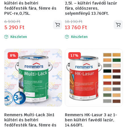
kültéri és beltéri
2,5l. – kültéri favédő lazúr
fedőfesték fára, fémre és
fára, oldószeres,
PVC-re,0,75L.
selyemfényű 13.760Ft.
Original
Current
Original
Current
6 590
Ft
18 190
Ft
5 290
Ft
13 760
Ft
price
price
price
price
was:
is:
was:
is:
Készleten
Készleten
6
5
18
13
590 Ft.
290 Ft.
190 Ft.
760 Ft.
8%
17%
Remmers Multi-Lack 3in1
Remmers HK-Lasur 3 az 1-
kültéri és beltéri
ben kültéri favédő lazúr,
fedőfesték fára, fémre és
14.660Ft.