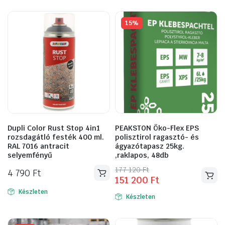
690 Ft.
990 Ft.
840 Ft.
640 Ft.
15%
Dupli Color Rust Stop 4in1
PEAKSTON Öko-Flex EPS
rozsdagátló festék 400 ml.
polisztirol ragasztó- és
RAL 7016 antracit
ágyazótapasz 25kg.
selyemfényű
,raklapos, 48db
Original
Current
177 120
Ft
4 790
Ft
151 200
Ft
price
price
was:
is:
Készleten
Készleten
177
151
120 Ft.
200 Ft.