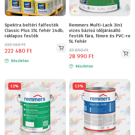
Spektra beltéri falfesték
Remmers Multi-Lack 3in1
Classic Plus 15L fehér 24db,
vizes bázisú időjárásálló
raklapos festék
festék fára, fémre és PVC-re
5L Fehér
Original
Current
332 160
Ft
Original
Current
33 850
Ft
222 480
Ft
price
price
28 990
Ft
Ennek
price
price
was:
is:
Készleten
a
was:
is:
332
222
Készleten
33
28
terméknek
160 Ft.
480 Ft.
850 Ft.
990 Ft.
több
variációja
12%
13%
van.
A
változatok
a
termékoldalon
választhatók