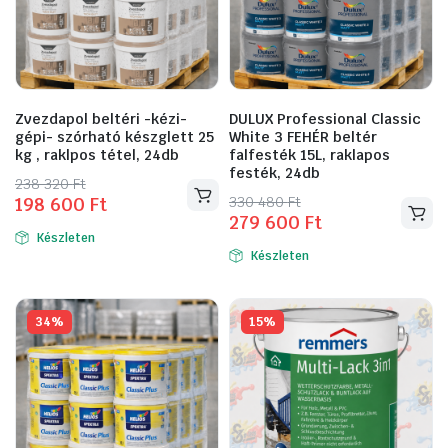
Zvezdapol beltéri -kézi-
DULUX Professional Classic
gépi- szórható készglett 25
White 3 FEHÉR beltér
kg , raklpos tétel, 24db
falfesték 15L, raklapos
festék, 24db
Original
Current
238 320
Ft
Original
Current
330 480
Ft
198 600
Ft
price
price
279 600
Ft
price
price
was:
is:
Készleten
was:
is:
238
198
Készleten
330
279
320 Ft.
600 Ft.
480 Ft.
600 Ft.
34%
15%