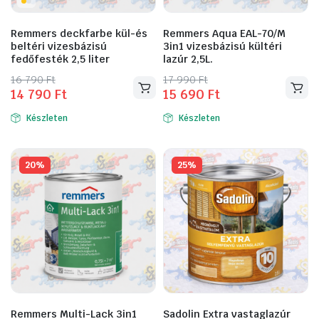
ki
Remmers deckfarbe kül-és
Remmers Aqua EAL-70/M
beltéri vizesbázisú
3in1 vizesbázisú kültéri
fedőfesték 2,5 liter
lazúr 2,5L.
Original
Current
Original
Current
16 790
Ft
17 990
Ft
14 790
Ft
15 690
Ft
Ennek
Ennek
price
price
price
price
a
a
was:
is:
was:
is:
Készleten
Készleten
16
14
17
15
terméknek
terméknek
790 Ft.
790 Ft.
990 Ft.
690 Ft.
több
több
variációja
variációja
20%
25%
van.
van.
A
A
változatok
változatok
a
a
termékoldalon
termékoldalon
választhatók
választhatók
ki
ki
Remmers Multi-Lack 3in1
Sadolin Extra vastaglazúr