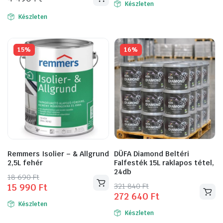
was:
is:
Készleten
22
20
Készleten
550 Ft.
350 Ft.
15%
16%
Remmers Isolier – & Allgrund
DÜFA Diamond Beltéri
2,5L fehér
Falfesték 15L raklapos tétel,
24db
Original
Current
18 690
Ft
Original
Current
321 840
Ft
15 990
Ft
price
price
272 640
Ft
price
price
was:
is:
Készleten
was:
is:
18
15
Készleten
321
272