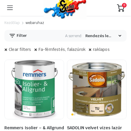
0
Kezdőlap
webaruhaz
Filter
A sorrend:
Clear filters
Fa-fémfestés, falazúrok
raklapos
Remmers Isolier – & Allgrund
SADOLIN velvet vizes lazúr