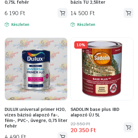
0,75L fehér
bázis TU 2,5liter
6 190
Ft
14 500
Ft
Készleten
Készleten
10%
DULUX universal primer H2O,
SADOLIN base plus IBD
vizes bázisú alapozó fa-,
alapozó ÚJ 5L
fém-, PVC-, üvegre, 0,75 liter
Original
Current
22 550
Ft
fehér
20 350
Ft
price
price
4 490
Ft