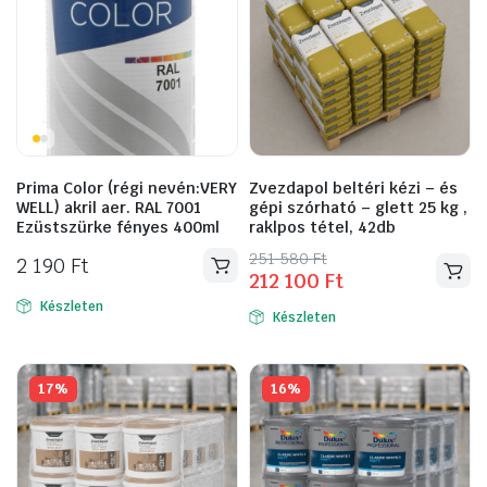
Prima Color (régi nevén:VERY
Zvezdapol beltéri kézi – és
WELL) akril aer. RAL 7001
gépi szórható – glett 25 kg ,
Ezüstszürke fényes 400ml
raklpos tétel, 42db
Original
Current
251 580
Ft
2 190
Ft
212 100
Ft
price
price
was:
is:
Készleten
Készleten
251
212
580 Ft.
100 Ft.
17%
16%