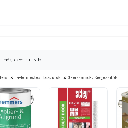
Sorted
termék, összesen 1175 db
by
latest
lters
Fa-fémfestés, falazúrok
Szerszámok, Kiegészítők