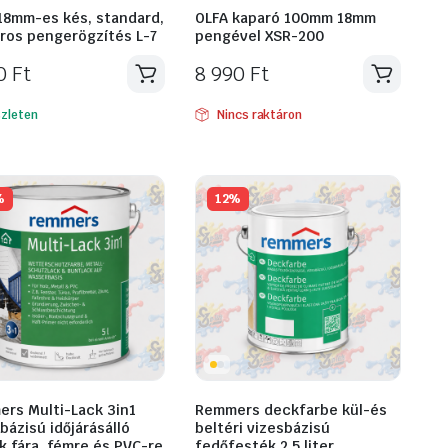
18mm-es kés, standard,
OLFA kaparó 100mm 18mm
ros pengerögzítés L-7
pengével XSR-200
50
Ft
8 990
Ft
zleten
Nincs raktáron
%
12%
rs Multi-Lack 3in1
Remmers deckfarbe kül-és
bázisú időjárásálló
beltéri vizesbázisú
k fára, fémre és PVC-re
fedőfesték 2,5 liter