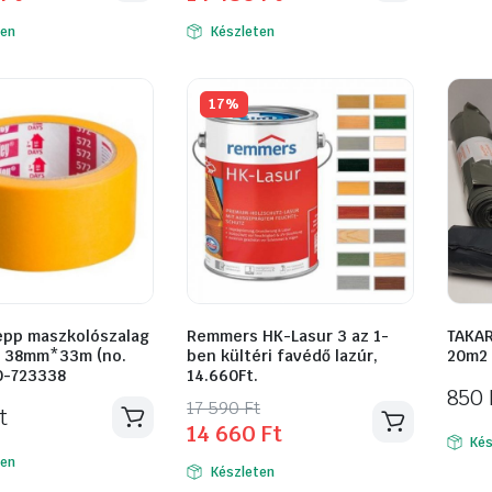
was:
is:
ten
Készleten
15
14
590 Ft.
480 Ft.
17%
epp maszkolószalag
Remmers HK-Lasur 3 az 1-
TAKAR
s 38mm*33m (no.
ben kültéri favédő lazúr,
20m2
0-723338
14.660Ft.
850
Original
Current
17 590
Ft
t
14 660
Ft
price
price
Kés
was:
is:
ten
Készleten