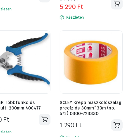
Original
Current
5 290
Ft
price
price
zleten
was:
is:
Készleten
6
5
590 Ft.
290 Ft.
R Többfunkciós
SCLEY Krepp maszkolószalag
multi 200mm 406477
precíziós 30mm*33m (no.
572) 0300-723330
90
Ft
1 290
Ft
zleten