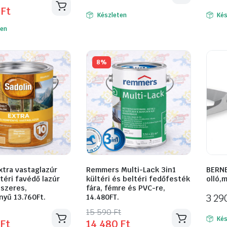
l
t
0
Ft
Készleten
Kés
ten
ek
a
8%
ok
ldalon
atók
xtra vastaglazúr
Remmers Multi-Lack 3in1
BERNE
ltéri favédő lazúr
kültéri és beltéri fedőfesték
olló,
ószeres,
fára, fémre és PVC-re,
3 2
nyű 13.760Ft.
14.480FT.
l
t
Original
Current
15 590
Ft
Kés
0
Ft
14 480
Ft
price
price