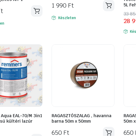
1 990
Ft
5L Fe
Ft
Orig
Curr
33 8
Készleten
28 
Enne
pric
pric
ten
a
was:
is:
Kés
term
33
28
több
850 
990 
variá
van.
A
válto
a
termé
válas
ki
Aqua EAL-70/M 3in1
RAGASZTÓSZALAG , havanna
RAGAS
sú kültéri lazúr
barna 50m x 50mm
50m 
650
Ft
650