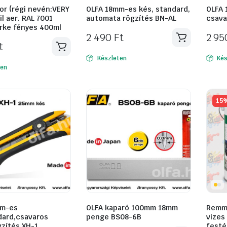
or (régi nevén:VERY
OLFA 18mm-es kés, standard,
OLFA 
il aer. RAL 7001
automata rögzítés BN-AL
csava
rke fényes 400ml
2 490
Ft
2 9
t
Készleten
Kés
ten
15
mm-es
OLFA kaparó 100mm 18mm
Remme
dard,csavaros
penge BS08-6B
vizes 
zítés XH-1
festé