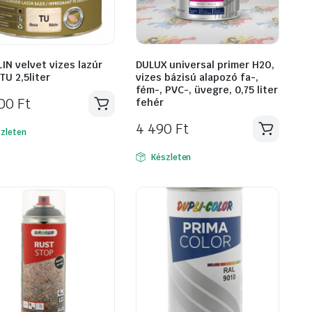
IN velvet vizes lazúr
DULUX universal primer H2O,
TU 2,5liter
vizes bázisú alapozó fa-,
fém-, PVC-, üvegre, 0,75 liter
500
Ft
fehér
4 490
Ft
zleten
Készleten