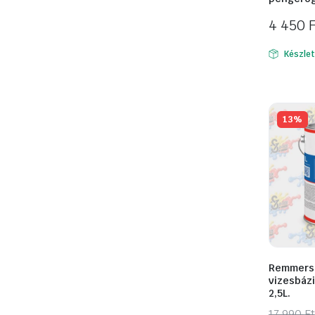
4 450
Készle
13%
Remmers 
vizesbázi
2,5L.
17 990
Ft