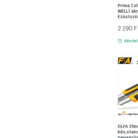
Prima Col
WELL) akr
Ezüstszü
2 190
F
Készle
OLFA 25
kés,stan
pengerög