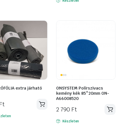
Készleten
ÓFÓLIA extra járható
ONSYSTEM Polírszivacs
kemény kék 85*20mm ON-
A66008520
Ft
2 790
Ft
zleten
Készleten