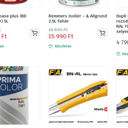
base plus IBD
Remmers Isolier – & Allgrund
Dupli
J 5L
2,5L fehér
rozsd
RAL 7
l
t
Original
Current
t
18 690
Ft
selye
0
Ft
15 990
Ft
price
price
4 7
was:
is:
ten
Készleten
18
15
Kés
690 Ft.
990 Ft.