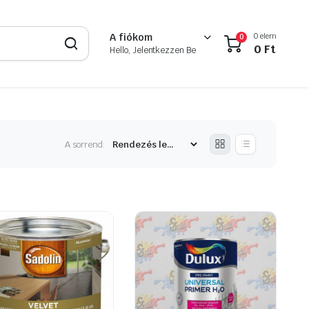
0 elem
A fiókom
0
0
Ft
Hello, Jelentkezzen Be
A sorrend: