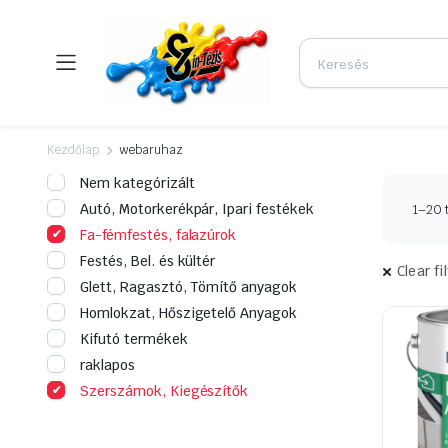
Kezdőlap
webaruhaz
Nem kategórizált
Autó, Motorkerékpár, Ipari festékek
1–20 
Fa-fémfestés, falazúrok
Festés, Bel. és kültér
Clear fi
Glett, Ragasztó, Tömítő anyagok
Homlokzat, Hőszigetelő Anyagok
Kifutó termékek
raklapos
Szerszámok, Kiegészítők