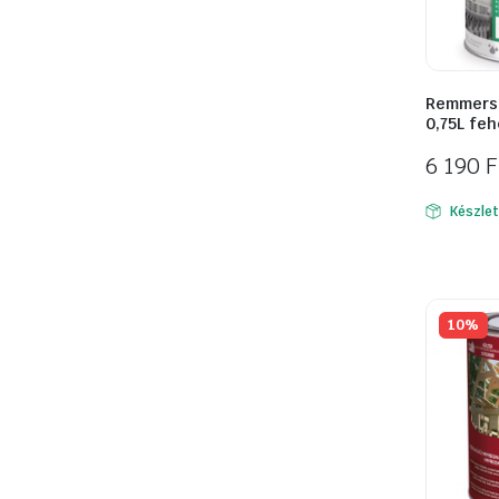
Remmers I
0,75L feh
6 190
F
Készle
10%