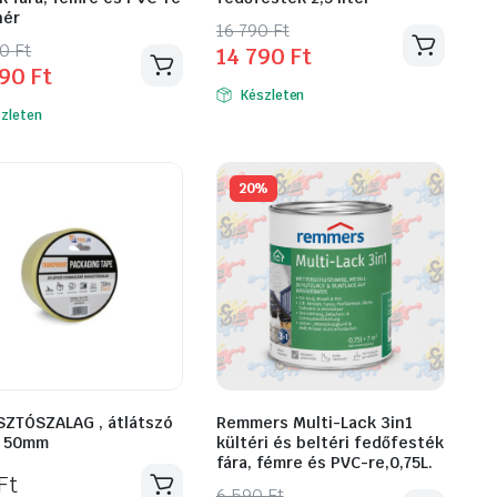
hér
Original
Current
16 790
Ft
inal
ent
50
Ft
14 790
Ft
Ennek
price
price
990
Ft
k
e
e
a
was:
is:
Készleten
terméknek
16
14
zleten
éknek
több
790 Ft.
790 Ft.
variációja
Ft.
Ft.
ciója
van.
20%
A
változatok
zatok
a
termékoldalon
koldalon
választhatók
zthatók
ki
ZTÓSZALAG , átlátszó
Remmers Multi-Lack 3in1
x 50mm
kültéri és beltéri fedőfesték
fára, fémre és PVC-re,0,75L.
Ft
6 590
Ft