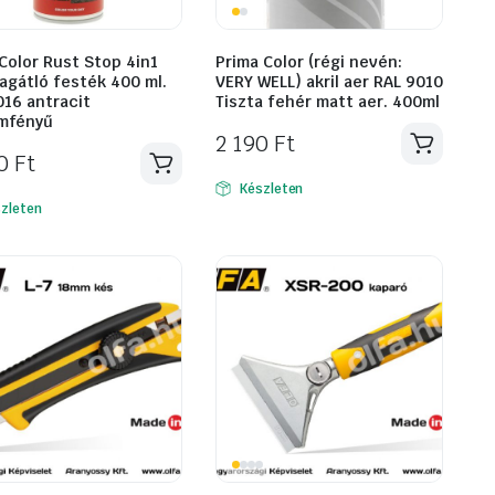
 Color Rust Stop 4in1
Prima Color (régi nevén:
agátló festék 400 ml.
VERY WELL) akril aer RAL 9010
016 antracit
Tiszta fehér matt aer. 400ml
mfényű
2 190
Ft
90
Ft
Készleten
zleten