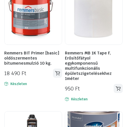
Remmers BIT Primer [basic]
Remmers MB 1K Tape F,
oldószermentes
Erősítőfátyol
bitumenesmulzió 10 kg.
egykomponensű
multifunkcionális
18 490
Ft
épületszigetelésekhez
1méter
Készleten
950
Ft
Készleten