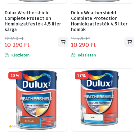
Dulux Weathershield
Dulux Weathershield
Complete Protection
Complete Protection
Homlokzatfesték 4,5 liter
Homlokzatfesték 4,5 liter
sárga
homok
Original
Current
Original
Current
12 420
Ft
12 420
Ft
10 290
Ft
10 290
Ft
price
price
price
price
was:
is:
was:
is:
Készleten
Készleten
12
10
12
10
420 Ft.
290 Ft.
420 Ft.
290 Ft.
18%
17%