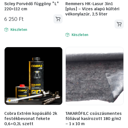
Scley Porvédő függöny *L*
Remmers HK-Lasur 3in1
220×112 cm
[plus] – Vizes alapú kültéri
vékonylazúr, 2,5 liter
6 250
Ft
Készleten
Készleten
Cobra Extrém kopásálló 2k
TAKARÓFILC csúszásmentes
festékbevonat fekete
fóliával kasírozott 180 g/m2
0,6+0,2L szett
– 1 x 10 m