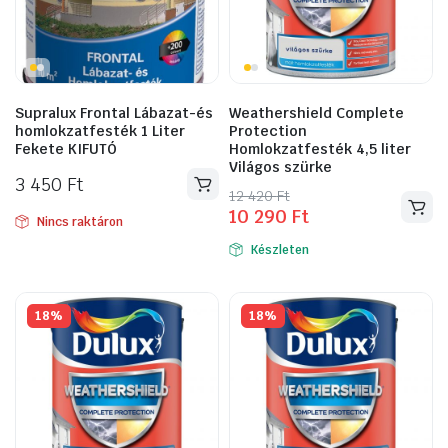
Supralux Frontal Lábazat-és
Weathershield Complete
homlokzatfesték 1 Liter
Protection
Fekete KIFUTÓ
Homlokzatfesték 4,5 liter
Világos szürke
3 450
Ft
Original
Current
12 420
Ft
10 290
Ft
price
price
Nincs raktáron
was:
is:
Készleten
12
10
420 Ft.
290 Ft.
18%
18%