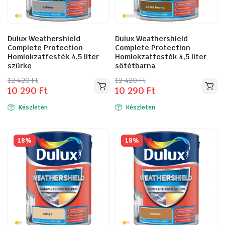
Dulux Weathershield
Dulux Weathershield
Complete Protection
Complete Protection
Homlokzatfesték 4,5 liter
Homlokzatfesték 4,5 liter
szürke
sötétbarna
Original
Current
Original
Current
12 420
Ft
12 420
Ft
10 290
Ft
10 290
Ft
price
price
price
price
was:
is:
was:
is:
Készleten
Készleten
12
10
12
10
420 Ft.
290 Ft.
420 Ft.
290 Ft.
18%
18%