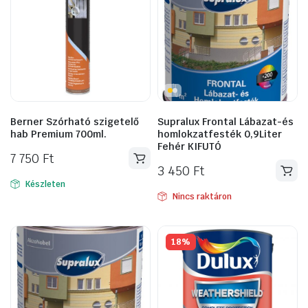
Berner Szórható szigetelő
Supralux Frontal Lábazat-és
hab Premium 700ml.
homlokzatfesték 0,9Liter
Fehér KIFUTÓ
7 750
Ft
3 450
Ft
Készleten
Nincs raktáron
18%