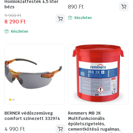
Homlokzatfesték 4,5 liter
890
Ft
bézs
Original
Current
9 900
Ft
Készleten
8 290
Ft
price
price
was:
is:
Készleten
9
8
900 Ft.
290 Ft.
BERNER védőszemüveg
Remmers MB 2K
comfort színezett 332974
Multifunkcionális
épületszigetelés,
4 990
Ft
cementkötésű rugalmas,