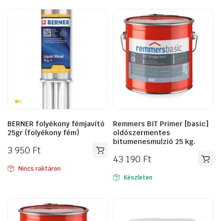
BERNER folyékony fémjavító
Remmers BIT Primer [basic]
25gr (folyékony fém)
oldószermentes
bitumenesmulzió 25 kg.
3 950
Ft
43 190
Ft
Nincs raktáron
Készleten