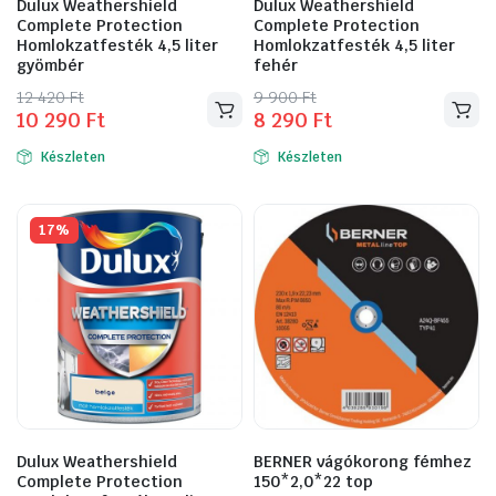
Dulux Weathershield
Dulux Weathershield
Complete Protection
Complete Protection
Homlokzatfesték 4,5 liter
Homlokzatfesték 4,5 liter
gyömbér
fehér
Original
Current
Original
Current
12 420
Ft
9 900
Ft
10 290
Ft
8 290
Ft
price
price
price
price
was:
is:
was:
is:
Készleten
Készleten
12
10
9
8
420 Ft.
290 Ft.
900 Ft.
290 Ft.
17%
Dulux Weathershield
BERNER vágókorong fémhez
Complete Protection
150*2,0*22 top