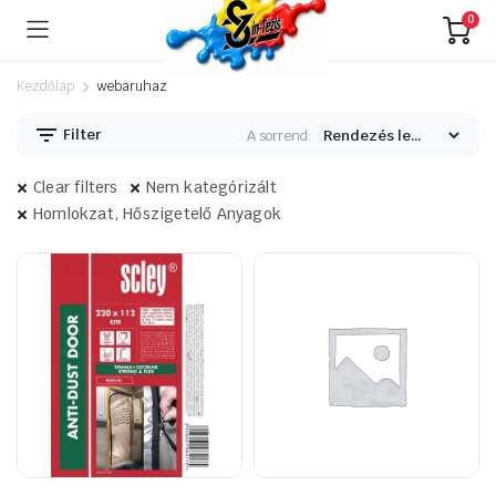
0
Kezdőlap
webaruhaz
Filter
A sorrend:
Clear filters
Nem kategórizált
Homlokzat, Hőszigetelő Anyagok