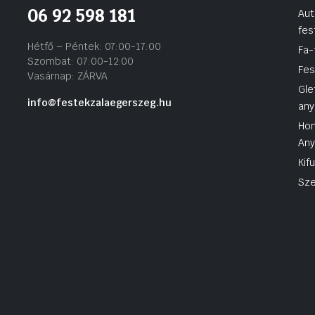
06 92 598 181
Aut
fes
Hétfő – Péntek: 07:00-17:00
Fa-
Szombat: 07:00-12:00
Fes
Vasárnap: ZÁRVA
Gle
info@festekzalaegerszeg.hu
any
Hom
An
Kif
Sze