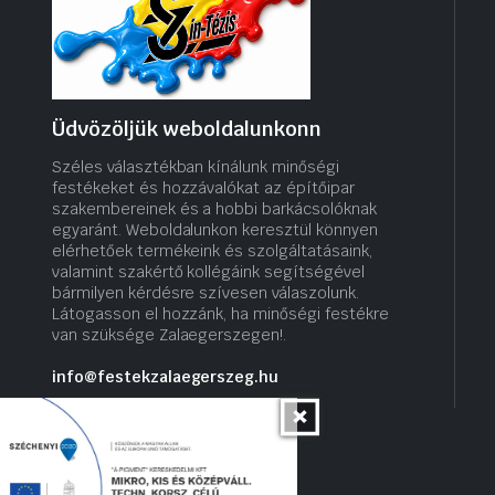
Üdvözöljük weboldalunkonn
Széles választékban kínálunk minőségi
festékeket és hozzávalókat az építőipar
szakembereinek és a hobbi barkácsolóknak
egyaránt. Weboldalunkon keresztül könnyen
elérhetőek termékeink és szolgáltatásaink,
valamint szakértő kollégáink segítségével
bármilyen kérdésre szívesen válaszolunk.
Látogasson el hozzánk, ha minőségi festékre
van szüksége Zalaegerszegen!.
info@festekzalaegerszeg.hu