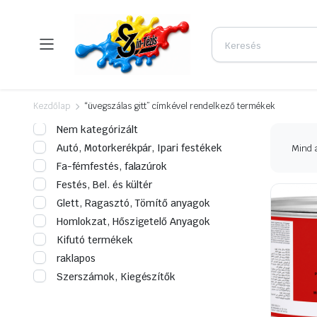
Kezdőlap
“üvegszálas gitt” címkével rendelkező termékek
Nem kategórizált
Autó, Motorkerékpár, Ipari festékek
Mind a
Fa-fémfestés, falazúrok
Festés, Bel. és kültér
Glett, Ragasztó, Tömítő anyagok
Homlokzat, Hőszigetelő Anyagok
Kifutó termékek
raklapos
Szerszámok, Kiegészítők