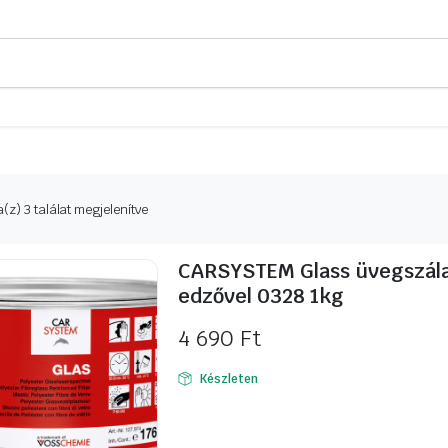
Sorted
(z) 3 találat megjelenítve
by
latest
CARSYSTEM Glass üvegszála
edzővel 0328 1kg
4 690
Ft
Készleten