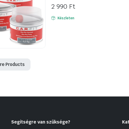
2 990
Ft
Készleten
re Products
Segítségre van szüksége?
Ka