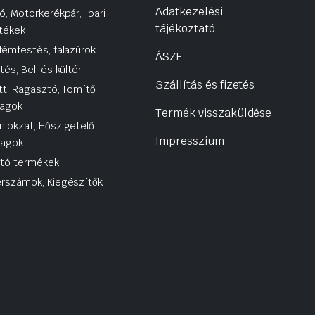
Adatkezelési
ó, Motorkerékpár, Ipari
tájékoztató
tékek
fémfestés, falazúrok
ÁSZF
tés, Bel. és kültér
Szállítás és fizetés
tt, Ragasztó, Tömítő
agok
Termék visszaküldése
lokzat, Hőszigetelő
Impresszium
yagok
utó termékek
rszámok, Kiegészítők