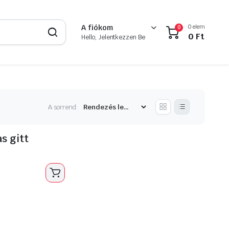
0 elem
A fiókom
0
0
Ft
Hello, Jelentkezzen Be
A sorrend:
s gitt