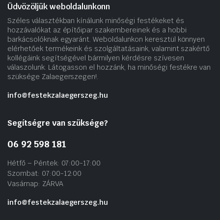
Üdvözöljük weboldalunkonn
Széles választékban kínálunk minőségi festékeket és
hozzávalókat az építőipar szakembereinek és a hobbi
barkácsolóknak egyaránt. Weboldalunkon keresztül könnyen
elérhetőek termékeink és szolgáltatásaink, valamint szakértő
kollégáink segítségével bármilyen kérdésre szívesen
válaszolunk. Látogasson el hozzánk, ha minőségi festékre van
szüksége Zalaegerszegen!.
info@festekzalaegerszeg.hu
Segítségre van szüksége?
06 92 598 181
Hétfő – Péntek: 07:00-17:00
Szombat: 07:00-12:00
Vasárnap: ZÁRVA
info@festekzalaegerszeg.hu