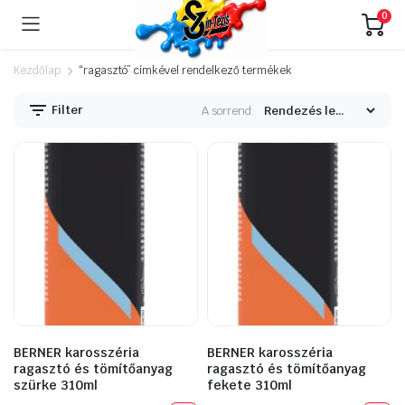
0
Kezdőlap
“ragasztó” címkével rendelkező termékek
Filter
A sorrend:
BERNER karosszéria
BERNER karosszéria
ragasztó és tömítőanyag
ragasztó és tömítőanyag
szürke 310ml
fekete 310ml