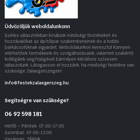
Üdvözöljük weboldalunkonn
Széles választékban kínálunk minőségi festékeket és
hozzávalókat az építőipar szakembereinek és a hobbi
barkácsolóknak egyaránt. Weboldalunkon keresztül könnyen
elérhetőek termékeink és szolgáltatásaink, valamint szakértő
kollégáink segítségével bármilyen kérdésre szívesen
válaszolunk. Látogasson el hozzánk, ha minőségi festékre van
szüksége Zalaegerszegen!.
info@festekzalaegerszeg.hu
Segítségre van szüksége?
06 92 598 181
Hétfő – Péntek: 07:00-17:00
Szombat: 07:00-12:00
Vasárnap: ZÁRVA