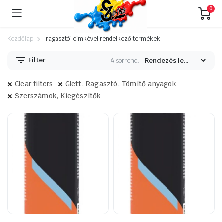
0
Kezdőlap
“ragasztó” címkével rendelkező termékek
Filter
A sorrend:
Clear filters
Glett, Ragasztó, Tömítő anyagok
Szerszámok, Kiegészítők