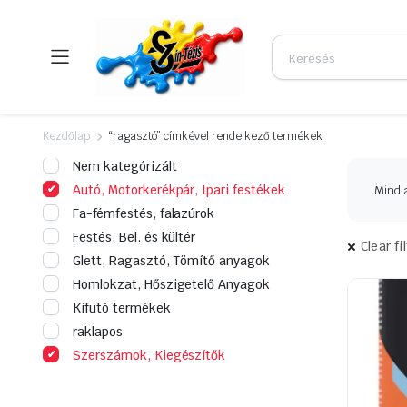
Kezdőlap
“ragasztó” címkével rendelkező termékek
Nem kategórizált
Autó, Motorkerékpár, Ipari festékek
Mind a
Fa-fémfestés, falazúrok
Festés, Bel. és kültér
Clear fi
Glett, Ragasztó, Tömítő anyagok
Homlokzat, Hőszigetelő Anyagok
Kifutó termékek
raklapos
Szerszámok, Kiegészítők