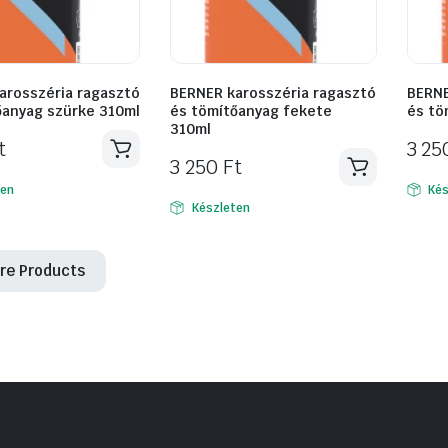
arosszéria ragasztó
BERNER karosszéria ragasztó
BERNE
őanyag szürke 310ml
és tömítőanyag fekete
és tö
310ml
t
3 2
3 250
Ft
ten
Kés
Készleten
re Products