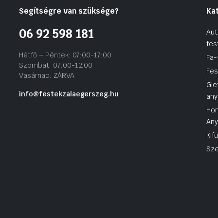
Segítségre van szüksége?
Ka
06 92 598 181
Aut
fes
Hétfő – Péntek: 07:00-17:00
Fa-
Szombat: 07:00-12:00
Fes
Vasárnap: ZÁRVA
Gle
info@festekzalaegerszeg.hu
any
Hom
An
Kif
Sze