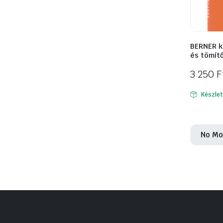
BERNER k
és tömít
3 250
F
Készle
No Mo