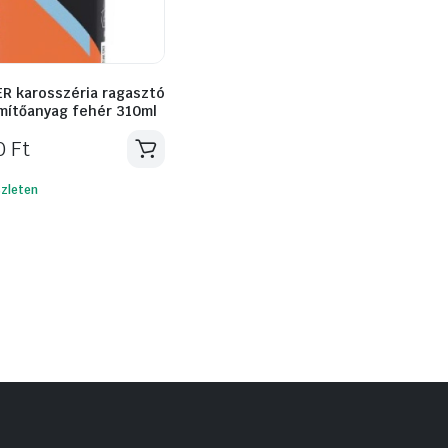
R karosszéria ragasztó
mítőanyag fehér 310ml
50
Ft
zleten