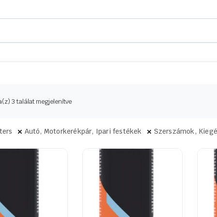
Sorted
(z) 3 találat megjelenítve
by
latest
lters
Autó, Motorkerékpár, Ipari festékek
Szerszámok, Kiegé