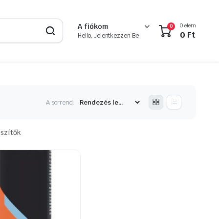
0 elem
A fiókom
0
0
Ft
Hello, Jelentkezzen Be
A sorrend:
szítők