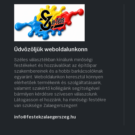
Üdvözöljük weboldalunkonn
Széles választékban kínálunk minőségi
festékeket és hozzávalókat az építőipar
szakembereinek és a hobbi barkácsolóknak
egyaránt. Weboldalunkon keresztül könnyen
elérhetőek termékeink és szolgáltatásaink,
valamint szakértő kollégáink segítségével
bármilyen kérdésre szívesen válaszolunk.
Látogasson el hozzánk, ha minőségi festékre
van szüksége Zalaegerszegen!.
info@festekzalaegerszeg.hu