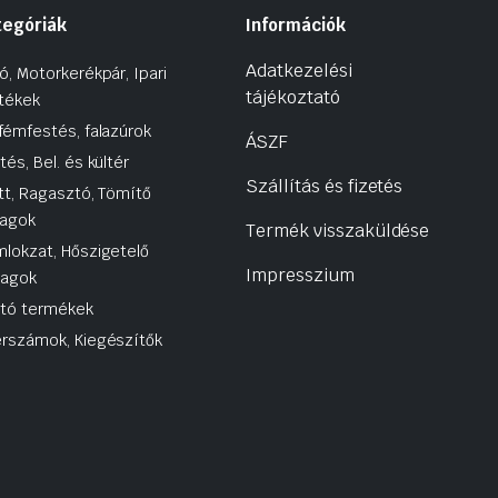
tegóriák
Információk
Adatkezelési
ó, Motorkerékpár, Ipari
tájékoztató
tékek
fémfestés, falazúrok
ÁSZF
tés, Bel. és kültér
Szállítás és fizetés
tt, Ragasztó, Tömítő
agok
Termék visszaküldése
lokzat, Hőszigetelő
Impresszium
yagok
utó termékek
rszámok, Kiegészítők