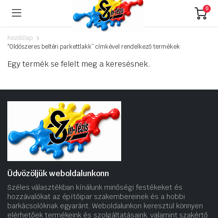
0
Kezdőlap
“Oldószeres beltéri parkettlakk” címkével rendelkező termékek
Egy termék se felelt meg a keresésnek.
Üdvözöljük weboldalunkonn
Széles választékban kínálunk minőségi festékeket és
hozzávalókat az építőipar szakembereinek és a hobbi
barkácsolóknak egyaránt. Weboldalunkon keresztül könnyen
elérhetőek termékeink és szolgáltatásaink, valamint szakértő