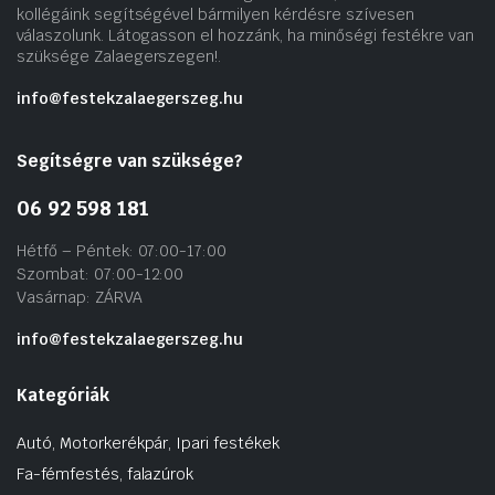
kollégáink segítségével bármilyen kérdésre szívesen
válaszolunk. Látogasson el hozzánk, ha minőségi festékre van
szüksége Zalaegerszegen!.
info@festekzalaegerszeg.hu
Segítségre van szüksége?
06 92 598 181
Hétfő – Péntek: 07:00-17:00
Szombat: 07:00-12:00
Vasárnap: ZÁRVA
info@festekzalaegerszeg.hu
Kategóriák
Autó, Motorkerékpár, Ipari festékek
Fa-fémfestés, falazúrok