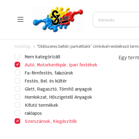
Kezdőlap
“Oldószeres beltéri parkettlakk” címkével rendelkező ter
Nem kategórizált
Egy term
Autó, Motorkerékpár, Ipari festékek
Fa-fémfestés, falazúrok
Festés, Bel. és kültér
Glett, Ragasztó, Tömítő anyagok
Homlokzat, Hőszigetelő Anyagok
Kifutó termékek
raklapos
Szerszámok, Kiegészítők