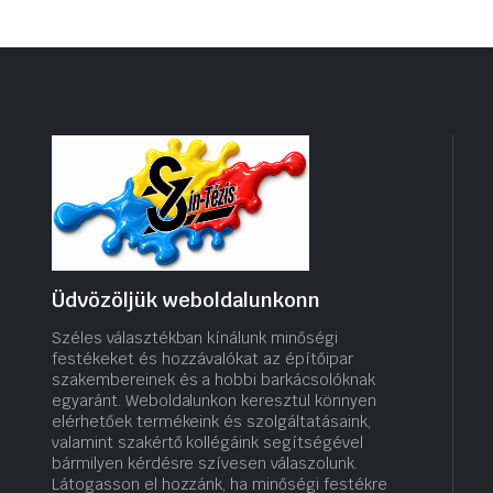
Üdvözöljük weboldalunkonn
Széles választékban kínálunk minőségi
festékeket és hozzávalókat az építőipar
szakembereinek és a hobbi barkácsolóknak
egyaránt. Weboldalunkon keresztül könnyen
elérhetőek termékeink és szolgáltatásaink,
valamint szakértő kollégáink segítségével
bármilyen kérdésre szívesen válaszolunk.
Látogasson el hozzánk, ha minőségi festékre