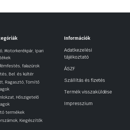
tegóriák
Információk
Adatkezelési
ó, Motorkerékpár, Ipari
tájékoztató
tékek
fémfestés, falazúrok
ÁSZF
tés, Bel. és kültér
Szállítás és fizetés
tt, Ragasztó, Tömítő
agok
Termék visszaküldése
lokzat, Hőszigetelő
Impresszium
yagok
utó termékek
rszámok, Kiegészítők