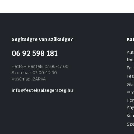
Segítségre van szüksége?
Ka
06 92 598 181
Aut
fes
Hétfő – Péntek: 07:00-17:00
Fa-
Szombat: 07:00-12:00
Fes
Vasárnap: ZÁRVA
Gle
info@festekzalaegerszeg.hu
any
Hom
An
Kif
Sze