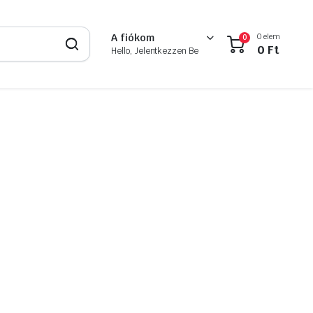
0 elem
A fiókom
0
0
Ft
Hello, Jelentkezzen Be