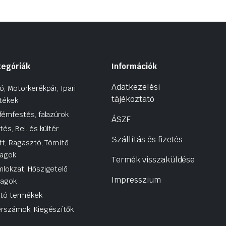
tegóriák
Információk
Adatkezelési
ó, Motorkerékpár, Ipari
tájékoztató
tékek
fémfestés, falazúrok
ÁSZF
tés, Bel. és kültér
Szállítás és fizetés
tt, Ragasztó, Tömítő
agok
Termék visszaküldése
lokzat, Hőszigetelő
Impresszium
yagok
utó termékek
rszámok, Kiegészítők