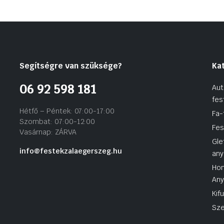
Segítségre van szüksége?
Ka
06 92 598 181
Aut
fes
Hétfő – Péntek: 07:00-17:00
Fa-
Szombat: 07:00-12:00
Fes
Vasárnap: ZÁRVA
Gle
info@festekzalaegerszeg.hu
any
Hom
An
Kif
Sze