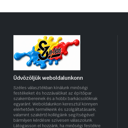
Üdvözöljük weboldalunkonn
Széles választékban kínálunk minőségi
festékeket és hozzávalókat az építőipar
szakembereinek és a hobbi barkácsolóknak
egyaránt. Weboldalunkon keresztül könnyen
elérhetőek termékeink és szolgáltatásaink,
valamint szakértő kollégáink segítségével
bármilyen kérdésre szívesen válaszolunk.
Látogasson el hozzánk, ha minőségi festékre