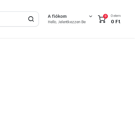
0 elem
A fiókom
0
0
Ft
Hello, Jelentkezzen Be