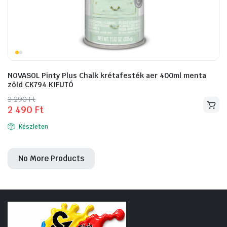
NOVASOL Pinty Plus Chalk krétafesték aer 400ml menta
zöld CK794 KIFUTÓ
Original
Current
3 290
Ft
2 490
Ft
price
price
was:
is:
Készleten
3
2
290 Ft.
490 Ft.
No More Products