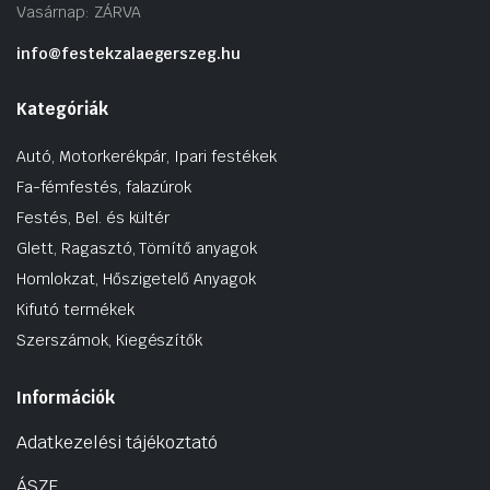
Vasárnap: ZÁRVA
info@festekzalaegerszeg.hu
Kategóriák
Autó, Motorkerékpár, Ipari festékek
Fa-fémfestés, falazúrok
Festés, Bel. és kültér
Glett, Ragasztó, Tömítő anyagok
Homlokzat, Hőszigetelő Anyagok
Kifutó termékek
Szerszámok, Kiegészítők
Információk
Adatkezelési tájékoztató
ÁSZF