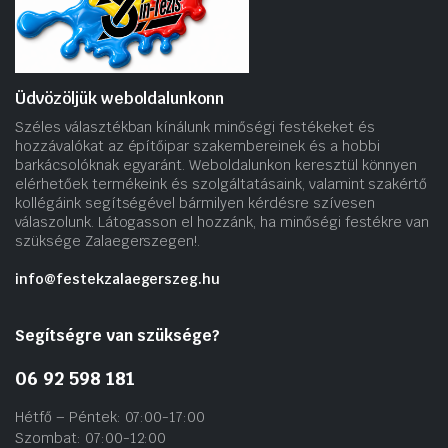
Üdvözöljük weboldalunkonn
Széles választékban kínálunk minőségi festékeket és
hozzávalókat az építőipar szakembereinek és a hobbi
barkácsolóknak egyaránt. Weboldalunkon keresztül könnyen
elérhetőek termékeink és szolgáltatásaink, valamint szakértő
kollégáink segítségével bármilyen kérdésre szívesen
válaszolunk. Látogasson el hozzánk, ha minőségi festékre van
szüksége Zalaegerszegen!.
info@festekzalaegerszeg.hu
Segítségre van szüksége?
06 92 598 181
Hétfő – Péntek: 07:00-17:00
Szombat: 07:00-12:00