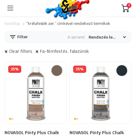
0
Kezdőlap
“krétafesték aer.” címkével rendelkező termékek
Filter
A sorrend:
Clear filters
Fa-fémfestés, falazúrok
25%
25%
NOVASOL Pinty Plus Chalk
NOVASOL Pinty Plus Chalk