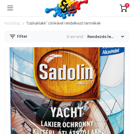
0
Kezdőlap
“csónaklakk” címkével rendelkező termékek
Filter
A sorrend: