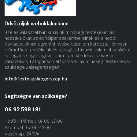
Üdvözöljük weboldalunkonn
Széles választékban kínálunk minőségi festékeket és
hozzávalókat az építőipar szakembereinek és a hobbi
barkácsolóknak egyaránt. Weboldalunkon keresztül könnyen
elérhetőek termékeink és szolgáltatásaink, valamint szakértő
kollégáink segítségével bármilyen kérdésre szívesen
válaszolunk. Látogasson el hozzánk, ha minőségi festékre van
szüksége Zalaegerszegen!.
info@festekzalaegerszeg.hu
Segítségre van szüksége?
06 92 598 181
Hétfő – Péntek: 07:00-17:00
Szombat: 07:00-12:00
Vasárnap: ZÁRVA