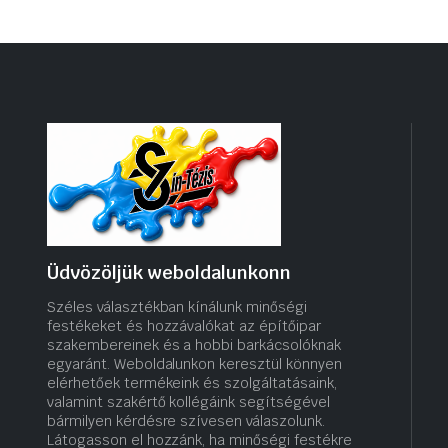
Üdvözöljük weboldalunkonn
Széles választékban kínálunk minőségi
festékeket és hozzávalókat az építőipar
szakembereinek és a hobbi barkácsolóknak
egyaránt. Weboldalunkon keresztül könnyen
elérhetőek termékeink és szolgáltatásaink,
valamint szakértő kollégáink segítségével
bármilyen kérdésre szívesen válaszolunk.
Látogasson el hozzánk, ha minőségi festékre