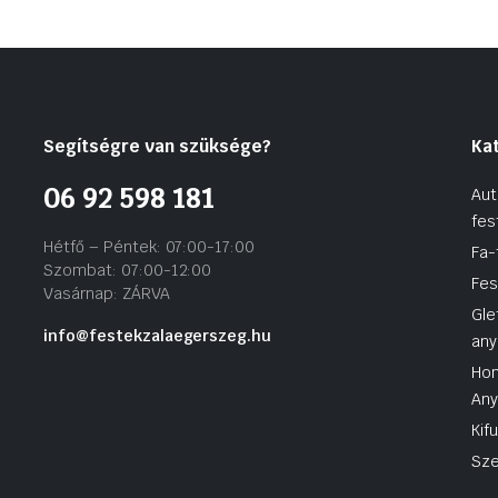
Segítségre van szüksége?
Ka
06 92 598 181
Aut
fes
Hétfő – Péntek: 07:00-17:00
Fa-
Szombat: 07:00-12:00
Fes
Vasárnap: ZÁRVA
Gle
info@festekzalaegerszeg.hu
any
Hom
An
Kif
Sze