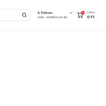
0 elem
A fiókom
0
0
Ft
Hello, Jelentkezzen Be