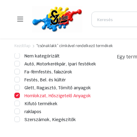
Kezdőlap
“csónaklakk” címkével rendelkező termékek
Nem kategórizált
Egy term
Autó, Motorkerékpár, Ipari festékek
Fa-fémfestés, falazúrok
Festés, Bel. és kültér
Glett, Ragasztó, Tömítő anyagok
Homlokzat, Hőszigetelő Anyagok
Kifutó termékek
raklapos
Szerszámok, Kiegészítők