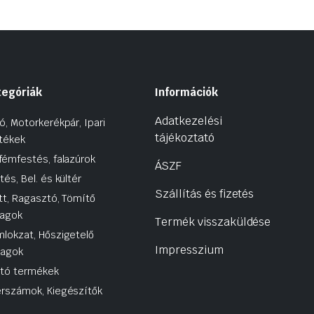
tegóriák
Információk
Adatkezelési
ó, Motorkerékpár, Ipari
tájékoztató
tékek
fémfestés, falazúrok
ÁSZF
tés, Bel. és kültér
Szállítás és fizetés
tt, Ragasztó, Tömítő
agok
Termék visszaküldése
lokzat, Hőszigetelő
Impresszium
yagok
utó termékek
rszámok, Kiegészítők