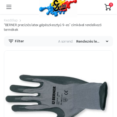
0
Kezdőlap
“BERNER precíziós latex gépészkesztyű 9-es” címkével rendelkező
termékek
Filter
A sorrend: