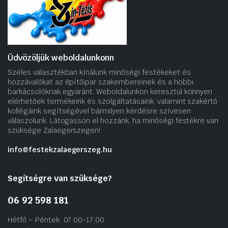
Üdvözöljük weboldalunkonn
Széles választékban kínálunk minőségi festékeket és
hozzávalókat az építőipar szakembereinek és a hobbi
barkácsolóknak egyaránt. Weboldalunkon keresztül könnyen
elérhetőek termékeink és szolgáltatásaink, valamint szakértő
kollégáink segítségével bármilyen kérdésre szívesen
válaszolunk. Látogasson el hozzánk, ha minőségi festékre van
szüksége Zalaegerszegen!.
info@festekzalaegerszeg.hu
Segítségre van szüksége?
06 92 598 181
Hétfő – Péntek: 07:00-17:00