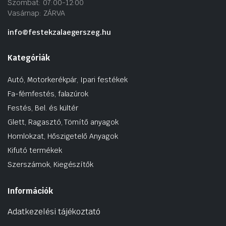
Szombat: 07:00-12:00
Vasárnap: ZÁRVA
info@festekzalaegerszeg.hu
Kategóriák
Autó, Motorkerékpár, Ipari festékek
Fa-fémfestés, falazúrok
Festés, Bel. és kültér
Glett, Ragasztó, Tömítő anyagok
Homlokzat, Hőszigetelő Anyagok
Kifutó termékek
Szerszámok, Kiegészítők
Információk
Adatkezelési tájékoztató