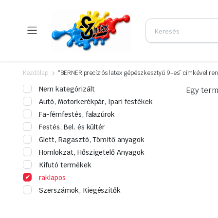
Kezdőlap
“BERNER precíziós latex gépészkesztyű 9-es” címkével r
Nem kategórizált
Egy term
Autó, Motorkerékpár, Ipari festékek
Fa-fémfestés, falazúrok
Festés, Bel. és kültér
Glett, Ragasztó, Tömítő anyagok
Homlokzat, Hőszigetelő Anyagok
Kifutó termékek
raklapos
Szerszámok, Kiegészítők