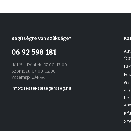
Segítségre van szüksége?
Ka
06 92 598 181
Aut
fes
Hétfő – Péntek: 07:00-17:00
Fa-
Szombat: 07:00-12:00
Fes
Vasárnap: ZÁRVA
Gle
info@festekzalaegerszeg.hu
any
Hom
An
Kif
Sze