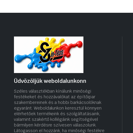
Üdvözöljük weboldalunkonn
Széles választékban kínálunk minőségi
festékeket és hozzávalókat az építőipar
szakembereinek és a hobbi barkácsolóknak
egyaránt. Weboldalunkon keresztül könnyen
elérhetőek termékeink és szolgáltatásaink,
valamint szakértő kollégáink segítségével
bármilyen kérdésre szívesen válaszolunk.
Látogasson el hozzánk, ha minőségi festékre