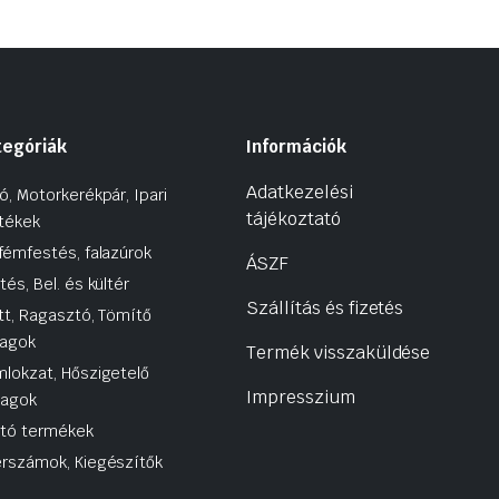
tegóriák
Információk
Adatkezelési
ó, Motorkerékpár, Ipari
tájékoztató
tékek
fémfestés, falazúrok
ÁSZF
tés, Bel. és kültér
Szállítás és fizetés
tt, Ragasztó, Tömítő
agok
Termék visszaküldése
lokzat, Hőszigetelő
Impresszium
yagok
utó termékek
rszámok, Kiegészítők