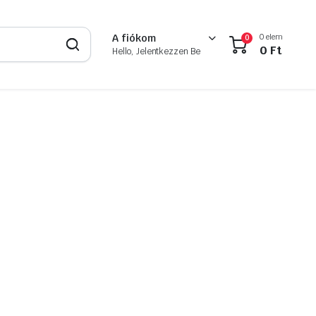
0 elem
A fiókom
0
0
Ft
Hello, Jelentkezzen Be