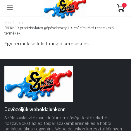
0
Kezdőlap
“BERNER precíziós latex gépészkesztyű 9-es” címkével rendelkező
termékek
Egy termék se felelt meg a keresésnek.
Üdvözöljük weboldalunkonn
Széles választékban kínálunk minőségi festékeket és
hozzávalókat az építőipar szakembereinek és a hobbi
barkácsolóknak egyaránt. Weboldalunkon keresztül könnyen