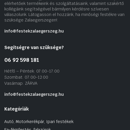
elérhetőek termékeink és szolgáltatásaink, valamint szakértő
kollégáink segítségével bármilyen kérdésre szívesen
válaszolunk. Látogasson el hozzánk, ha minőségi festékre van
szüksége Zalaegerszegen!.
info@festekzalaegerszeg.hu
Segítségre van szüksége?
06 92 598 181
Hétfő – Péntek: 07:00-17:00
Szombat: 07:00-12:00
Vasárnap: ZÁRVA
info@festekzalaegerszeg.hu
Kategóriák
Autó, Motorkerékpár, Ipari festékek
Fa-fémfestés, falazúrok