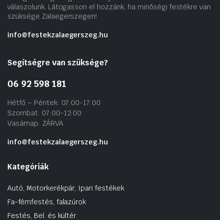
válaszolunk. Látogasson el hozzánk, ha minőségi festékre van
szüksége Zalaegerszegen!.
info@festekzalaegerszeg.hu
Segítségre van szüksége?
06 92 598 181
Hétfő – Péntek: 07:00-17:00
Szombat: 07:00-12:00
Vasárnap: ZÁRVA
info@festekzalaegerszeg.hu
Kategóriák
Autó, Motorkerékpár, Ipari festékek
Fa-fémfestés, falazúrok
Festés, Bel. és kültér