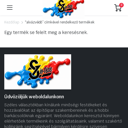
0
Kezdőlap
“alvázvédő” címkével rendelkező termékek
Egy termék se felelt meg a keresésnek.
Üdvözöljük weboldalunkonn
Széles választékban kínálunk minőségi festékeket és
hozzávalókat az építőipar szakembereinek és a hobbi
barkácsolóknak egyaránt. Weboldalunkon keresztül könnyen
elérhetőek termékeink és szolgáltatásaink, valamint szakértő
kollégáink segítségével bármilyen kérdésre szívesen